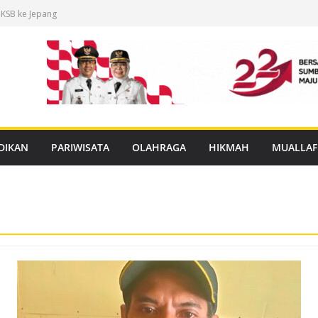
 KSB ke Jepang
an Buku Mulok
dukasi Rabies
anan PBG Gratis
nggar Distribusi
DIKAN
PARIWISATA
OLAHRAGA
HIKMAH
MUALLAF