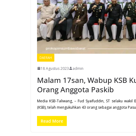
DAERAH
18 Agustus 2023
admin
Malam 17san, Wabup KSB K
Orang Anggota Paskib
Media KSB-Taliwang, – Fud Syaifuddin, ST selaku waki
(KSB), telah mengukuhkan 43 orang sebagai anggota Pas
Read More