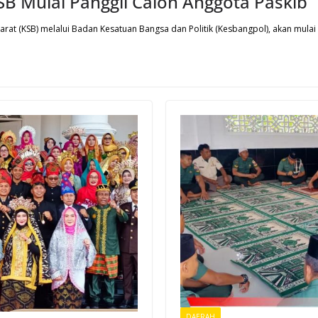
B Mulai Panggil Calon Anggota Paskib
at (KSB) melalui Badan Kesatuan Bangsa dan Politik (Kesbangpol), akan mula
DAERAH