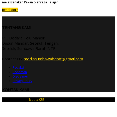
melaksanakan Pekan olahraga Pelajar
Read More
TENTANG KAMI
PT. Dedara Telu Mandiri
Dusun Mandar, Seteluk Tengah,
Seteluk, Sumbawa Barat, NTB
Contact US:
mediasumbawabarat@gmail.com
Redaksi
Pedoman
Disclaimer
Privacy Policy
KONTAK KAMI
Copyright © 2026
Media KSB
| PT Dedara Telu Mandiri