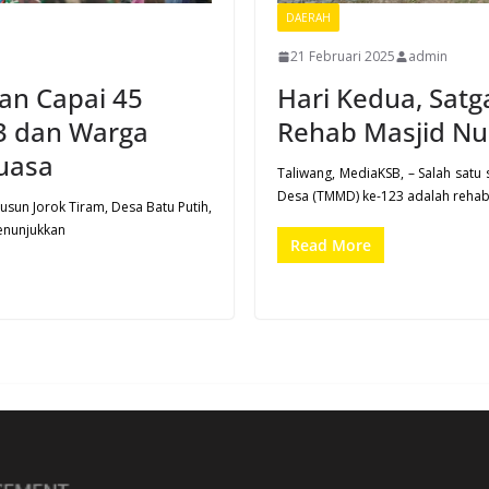
DAERAH
21 Februari 2025
admin
an Capai 45
Hari Kedua, Sat
3 dan Warga
Rehab Masjid Nu
uasa
Taliwang, MediaKSB, – Salah sat
Desa (TMMD) ke-123 adalah rehabil
usun Jorok Tiram, Desa Batu Putih,
enunjukkan
Read More