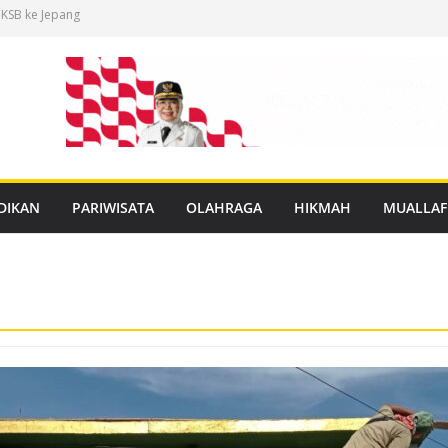
 KSB ke Jepang
an Buku Mulok
dukasi Rabies
anan PBG Gratis
nggar Distribusi
DIKAN
PARIWISATA
OLAHRAGA
HIKMAH
MUALLAF