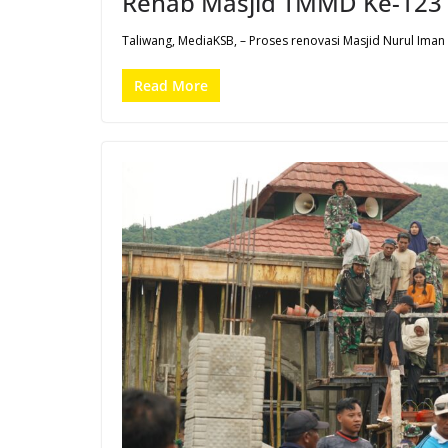
Rehab Masjid TMMD Ke-123
Taliwang, MediaKSB, – Proses renovasi Masjid Nurul Iman
Read More