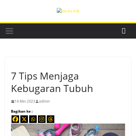
Skip
to
content
7 Tips Menjaga
Kebugaran Tubuh
16 Mei 2023
admin
Bagikan ke :