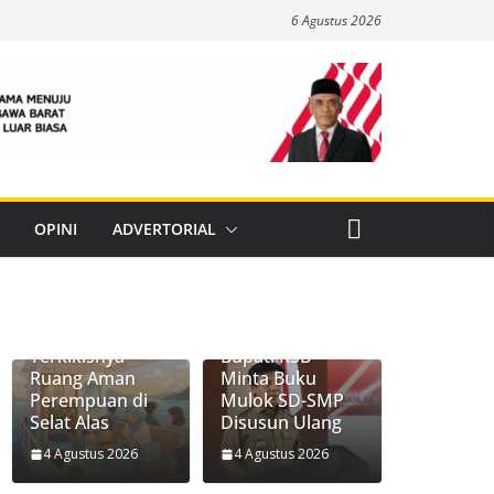
6 Agustus 2026
OPINI
ADVERTORIAL
Berlayar
Bersama
Egoisme:
Terkikisnya
Bupati KSB
Ruang Aman
Minta Buku
Perempuan di
Mulok SD-SMP
Selat Alas
Disusun Ulang
4 Agustus 2026
4 Agustus 2026
Komisi II DPRD
Dishub KSB