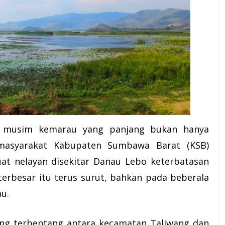
 musim kemarau yang panjang bukan hanya
masyarakat Kabupaten Sumbawa Barat (
KSB
)
uat nelayan disekitar Danau
Lebo
keterbatasan
terbesar itu terus surut, bahkan pada beberala
au.
ng terbentang antara kecamatan Taliwang dan