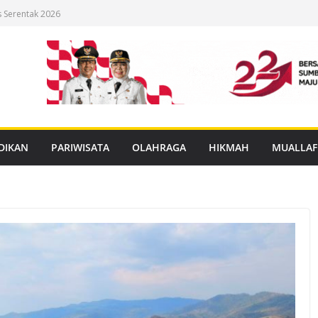
s Serentak 2026
uang Aman Perempuan di
un Ulang
istem E-Voting
lan Pakirum
DIKAN
PARIWISATA
OLAHRAGA
HIKMAH
MUALLAF