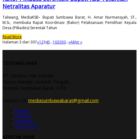
Netralitas Aparatur
Taliwang, MediaKSB– Bupati Sumbawa Barat, H. Amar Nurmansyah, ST.,
M.Si., membuka Rapat Koordinasi (Rakor) Pelaksanaan Pemilihan Kepala
Desa (Pilkades) Serentak Tahun
Read More
Halaman 3 dari 307
«
1
2
3
4
5
...
10
20
30
...
»
Akhir »
TENTANG KAMI
PT. Dedara Telu Mandiri
Dusun Mandar, Seteluk Tengah,
Seteluk, Sumbawa Barat, NTB
Contact US:
mediasumbawabarat@gmail.com
Redaksi
Pedoman
Disclaimer
Privacy Policy
KONTAK KAMI