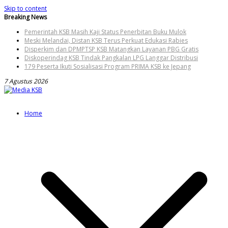
Skip to content
Breaking News
Pemerintah KSB Masih Kaji Status Penerbitan Buku Mulok
Meski Melandai, Distan KSB Terus Perkuat Edukasi Rabies
Disperkim dan DPMPTSP KSB Matangkan Layanan PBG Gratis
Diskoperindag KSB Tindak Pangkalan LPG Langgar Distribusi
179 Peserta Ikuti Sosialisasi Program PRIMA KSB ke Jepang
7 Agustus 2026
Home