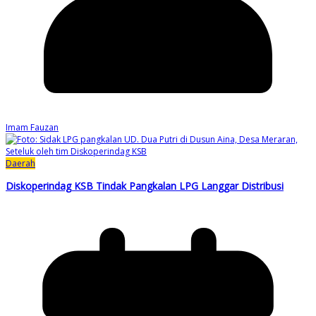
Imam Fauzan
Daerah
Diskoperindag KSB Tindak Pangkalan LPG Langgar Distribusi