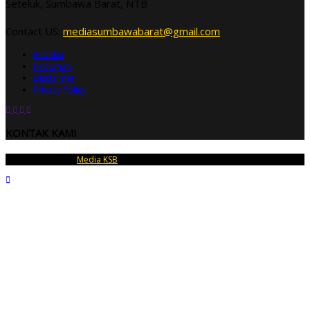
Seteluk, Sumbawa Barat, NTB
Contact US:
mediasumbawabarat@gmail.com
Redaksi
Pedoman
Disclaimer
Privacy Policy
KONTAK KAMI
Copyright © 2026
Media KSB
| PT Dedara Telu Mandiri