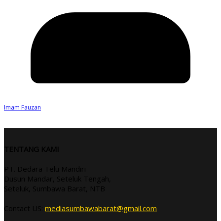
Imam Fauzan
TENTANG KAMI
PT. Dedara Telu Mandiri
Dusun Mandar, Seteluk Tengah,
Seteluk, Sumbawa Barat, NTB
Contact US:
mediasumbawabarat@gmail.com