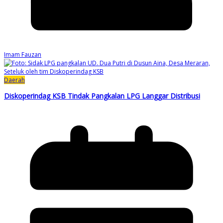
Imam Fauzan
Daerah
Diskoperindag KSB Tindak Pangkalan LPG Langgar Distribusi