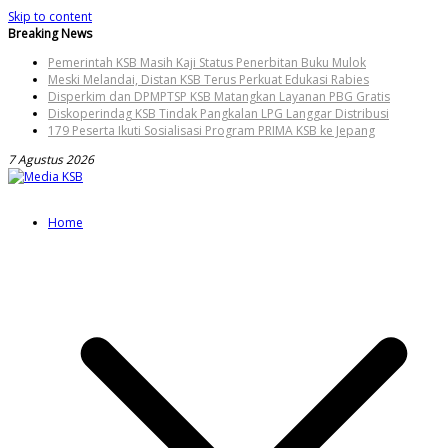
Skip to content
Breaking News
Pemerintah KSB Masih Kaji Status Penerbitan Buku Mulok
Meski Melandai, Distan KSB Terus Perkuat Edukasi Rabies
Disperkim dan DPMPTSP KSB Matangkan Layanan PBG Gratis
Diskoperindag KSB Tindak Pangkalan LPG Langgar Distribusi
179 Peserta Ikuti Sosialisasi Program PRIMA KSB ke Jepang
7 Agustus 2026
Home