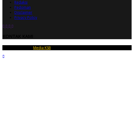
Redaksi
Pedoman
Disclaimer
Privacy Policy
KONTAK KAMI
Copyright © 2026
Media KSB
| PT Dedara Telu Mandiri