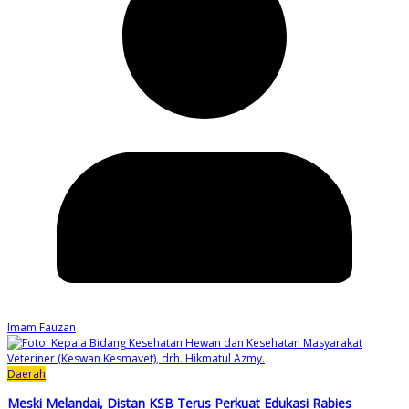
Imam Fauzan
Daerah
Meski Melandai, Distan KSB Terus Perkuat Edukasi Rabies