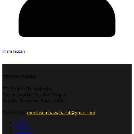
Imam Fauzan
TENTANG KAMI
PT. Dedara Telu Mandiri
Dusun Mandar, Seteluk Tengah,
Seteluk, Sumbawa Barat, NTB
Contact US:
mediasumbawabarat@gmail.com
Redaksi
Pedoman
Disclaimer