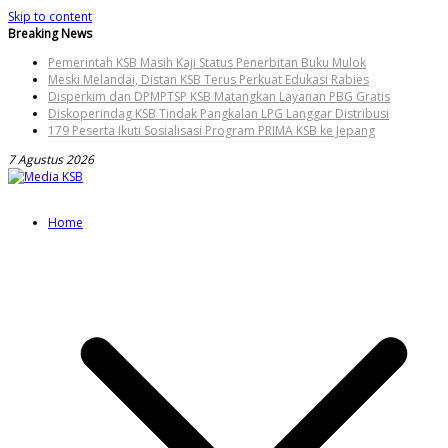
Skip to content
Breaking News
Pemerintah KSB Masih Kaji Status Penerbitan Buku Mulok
Meski Melandai, Distan KSB Terus Perkuat Edukasi Rabies
Disperkim dan DPMPTSP KSB Matangkan Layanan PBG Gratis
Diskoperindag KSB Tindak Pangkalan LPG Langgar Distribusi
179 Peserta Ikuti Sosialisasi Program PRIMA KSB ke Jepang
7 Agustus 2026
Home