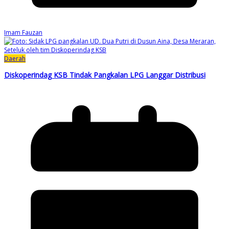
Imam Fauzan
Daerah
Diskoperindag KSB Tindak Pangkalan LPG Langgar Distribusi