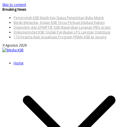
Skip to content
Breaking News
Pemerintah KSB Masih Kaji Status Penerbitan Buku Mulok
Meski Melandai, Distan KSB Terus Perkuat Edukasi Rabies
Disperkim dan DPMPTSP KSB Matangkan Layanan PBG Gratis
Diskoperindag KSB Tindak Pangkalan LPG Langgar Distribusi
179 Peserta Ikuti Sosialisasi Program PRIMA KSB ke Jepang
9 Agustus 2026
Home