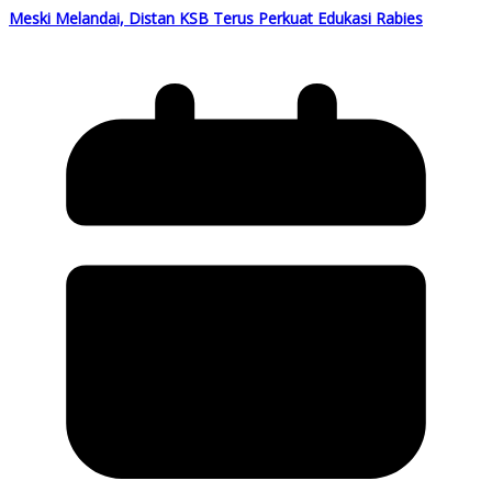
Meski Melandai, Distan KSB Terus Perkuat Edukasi Rabies