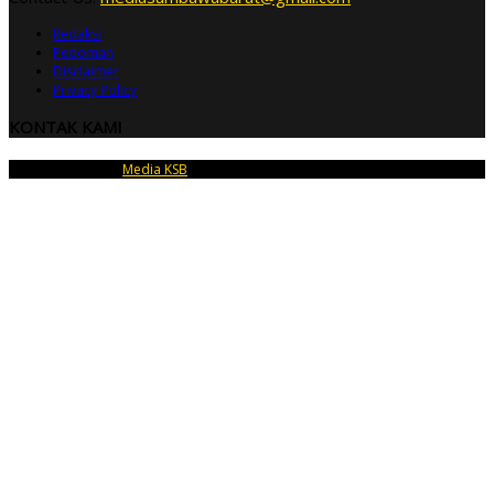
Redaksi
Pedoman
Disclaimer
Privacy Policy
KONTAK KAMI
Copyright © 2026
Media KSB
| PT Dedara Telu Mandiri