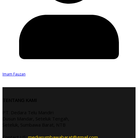
Imam Fauzan
TENTANG KAMI
PT. Dedara Telu Mandiri
Dusun Mandar, Seteluk Tengah,
Seteluk, Sumbawa Barat, NTB
Contact US:
mediasumbawabarat@gmail.com