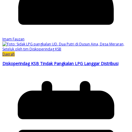
Imam Fauzan
Daerah
Diskoperindag KSB Tindak Pangkalan LPG Langgar Distribusi