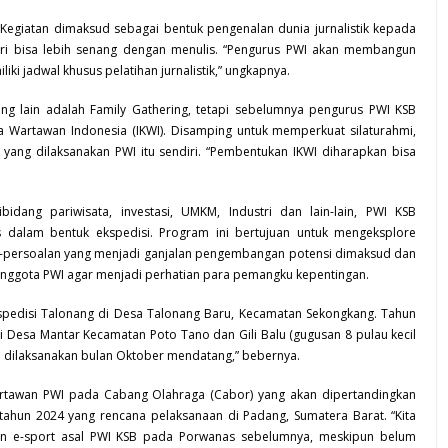
egiatan dimaksud sebagai bentuk pengenalan dunia jurnalistik kepada
diri bisa lebih senang dengan menulis. “Pengurus PWI akan membangun
i jadwal khusus pelatihan jurnalistik,” ungkapnya.
ng lain adalah Family Gathering, tetapi sebelumnya pengurus PWI KSB
 Wartawan Indonesia (IKWI). Disamping untuk memperkuat silaturahmi,
yang dilaksanakan PWI itu sendiri. “Pembentukan IKWI diharapkan bisa
dang pariwisata, investasi,
UMKM
, Industri dan lain-lain, PWI KSB
dalam bentuk ekspedisi. Program ini bertujuan untuk mengeksplore
an-persoalan yang menjadi ganjalan pengembangan potensi dimaksud dan
 anggota PWI agar menjadi perhatian para pemangku kepentingan.
kspedisi Talonang di Desa Talonang Baru, Kecamatan
Sekongkang
. Tahun
di Desa Mantar Kecamatan Poto Tano dan Gili Balu (gugusan 8 pulau kecil
kan dilaksanakan bulan Oktober mendatang,” bebernya.
rtawan PWI pada Cabang Olahraga (Cabor) yang akan dipertandingkan
hun 2024 yang rencana pelaksanaan di Padang, Sumatera Barat. “Kita
 dan e-sport asal PWI KSB pada Porwanas sebelumnya, meskipun belum