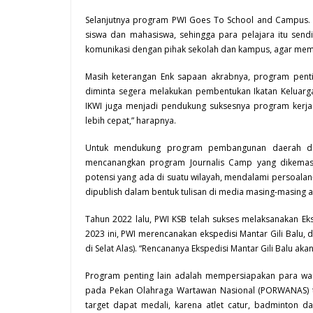
Selanjutnya program PWI Goes To School and Campus. K
siswa dan mahasiswa, sehingga para pelajara itu sen
komunikasi dengan pihak sekolah dan kampus, agar memilik
Masih keterangan Enk sapaan akrabnya, program penti
diminta segera melakukan pembentukan Ikatan Keluarga
IKWI juga menjadi pendukung suksesnya program kerja 
lebih cepat,” harapnya.
Untuk mendukung program pembangunan daerah dibi
mencanangkan program Journalis Camp yang dikemas 
potensi yang ada di suatu wilayah, mendalami persoal
dipublish dalam bentuk tulisan di media masing-masing
Tahun 2022 lalu, PWI KSB telah sukses melaksanakan E
2023 ini, PWI merencanakan ekspedisi Mantar Gili Balu, 
di Selat Alas). “Rencananya Ekspedisi Mantar Gili Balu a
Program penting lain adalah mempersiapakan para wa
pada Pekan Olahraga Wartawan Nasional (PORWANAS) ta
target dapat medali, karena atlet catur, badminton