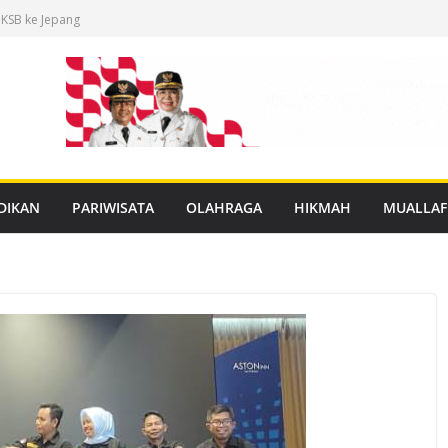
 KSB ke Jepang
an Buku Mulok
dukasi Rabies
anan PBG Gratis
nggar Distribusi
DIKAN
PARIWISATA
OLAHRAGA
HIKMAH
MUALLAF