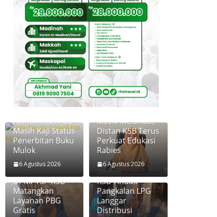
Pemerintah KSB
Meski Melandai,
Masih Kaji Status
Distan KSB Terus
Penerbitan Buku
Perkuat Edukasi
Mulok
Rabies
6 Agustus 2026
6 Agustus 2026
Disperkim dan
Diskoperindag
DPMPTSP KSB
KSB Tindak
Matangkan
Pangkalan LPG
Layanan PBG
Langgar
Gratis
Distribusi