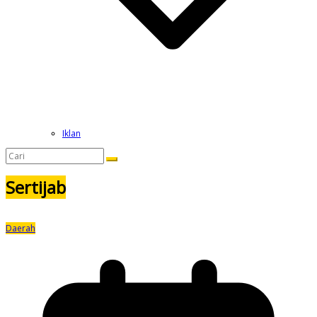
Iklan
Sertijab
Daerah