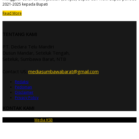
2021-2025 kepada Bupati
Read More
TENTANG KAMI
PT. Dedara Telu Mandiri
Dusun Mandar, Seteluk Tengah,
Seteluk, Sumbawa Barat, NTB
Contact US:
mediasumbawabarat@gmail.com
Redaksi
Pedoman
Disclaimer
Privacy Policy
KONTAK KAMI
Copyright © 2026
Media KSB
| PT Dedara Telu Mandiri