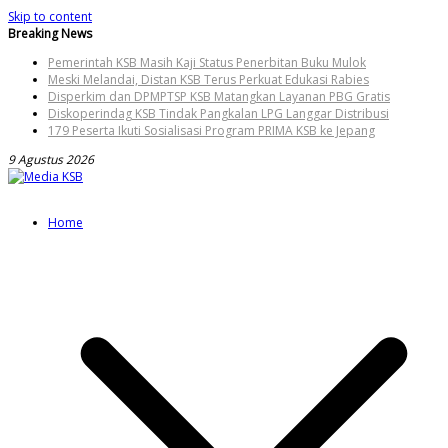
Skip to content
Breaking News
Pemerintah KSB Masih Kaji Status Penerbitan Buku Mulok
Meski Melandai, Distan KSB Terus Perkuat Edukasi Rabies
Disperkim dan DPMPTSP KSB Matangkan Layanan PBG Gratis
Diskoperindag KSB Tindak Pangkalan LPG Langgar Distribusi
179 Peserta Ikuti Sosialisasi Program PRIMA KSB ke Jepang
9 Agustus 2026
Home