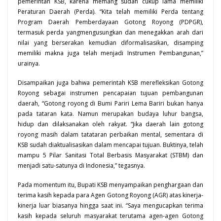
pemerintah KSB
, karena memang sudah cukup lama memiliki
Peraturan Daerah (Perda). “Kita telah memiliki Perda tentang
Program Daerah Pemberdayaan Gotong Royong (PDPGR),
termasuk perda yangmengusungkan dan menegakkan arah dari
nilai yang berserakan kemudian diformalisasikan, disamping
memiliki makna juga telah menjadi Instrumen Pembangunan,”
urainya.
Disampaikan juga bahwa pemerintah KSB merefleksikan Gotong
Royong sebagai instrumen pencapaian tujuan pembangunan
daerah, “Gotong royong di Bumi Pariri Lema Bariri bukan hanya
pada tataran kata. Namun merupakan budaya luhur bangsa,
hidup dan dilaksanakan oleh rakyat. “Jika daerah lain gotong
royong masih dalam tatataran perbaikan mental, sementara di
KSB sudah diaktualisasikan dalam mencapai tujuan. Buktinya, telah
mampu 5 Pilar Sanitasi Total Berbasis Masyarakat (STBM) dan
menjadi satu-satunya di Indonesia,” tegasnya.
Pada momentum itu, Bupati KSB menyampaikan penghargaan dan
terima kasih kepada para Agen Gotong Royong (AGR) atas kinerja-
kinerja luar biasanya hingga saat ini. “Saya mengucapkan terima
kasih kepada seluruh masyarakat terutama agen-agen Gotong