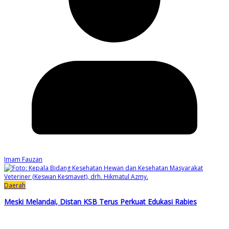
Imam Fauzan
Daerah
Meski Melandai, Distan KSB Terus Perkuat Edukasi Rabies