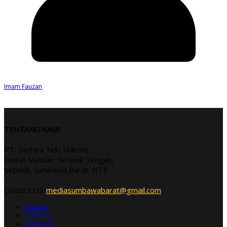
Imam Fauzan
TENTANG KAMI
PT. Dedara Telu Mandiri
Dusun Mandar, Seteluk Tengah,
Seteluk, Sumbawa Barat, NTB
Contact US:
mediasumbawabarat@gmail.com
Redaksi
Pedoman
Disclaimer