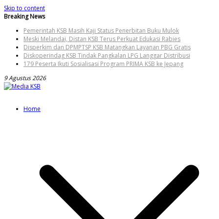
Skip to content
Breaking News
Pemerintah KSB Masih Kaji Status Penerbitan Buku Mulok
Meski Melandai, Distan KSB Terus Perkuat Edukasi Rabies
Disperkim dan DPMPTSP KSB Matangkan Layanan PBG Gratis
Diskoperindag KSB Tindak Pangkalan LPG Langgar Distribusi
179 Peserta Ikuti Sosialisasi Program PRIMA KSB ke Jepang
9 Agustus 2026
Home