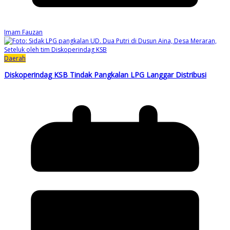
Imam Fauzan
Daerah
Diskoperindag KSB Tindak Pangkalan LPG Langgar Distribusi