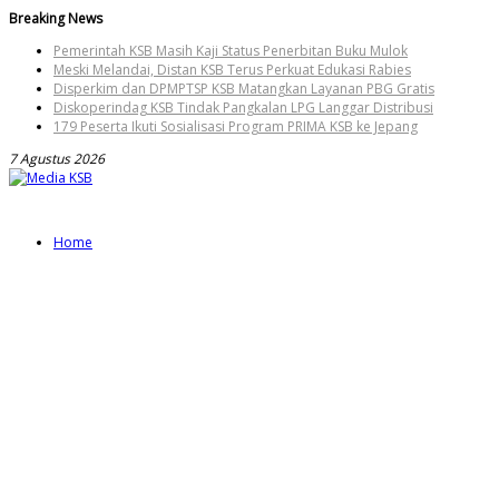
Skip
Breaking News
to
Pemerintah KSB Masih Kaji Status Penerbitan Buku Mulok
content
Meski Melandai, Distan KSB Terus Perkuat Edukasi Rabies
Disperkim dan DPMPTSP KSB Matangkan Layanan PBG Gratis
Diskoperindag KSB Tindak Pangkalan LPG Langgar Distribusi
179 Peserta Ikuti Sosialisasi Program PRIMA KSB ke Jepang
7 Agustus 2026
Home