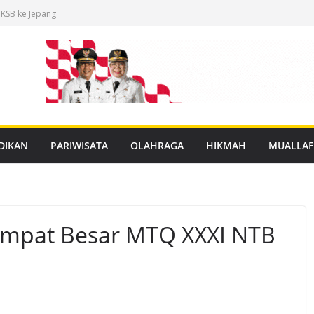
 KSB ke Jepang
an Buku Mulok
dukasi Rabies
anan PBG Gratis
nggar Distribusi
DIKAN
PARIWISATA
OLAHRAGA
HIKMAH
MUALLAF
Empat Besar MTQ XXXI NTB