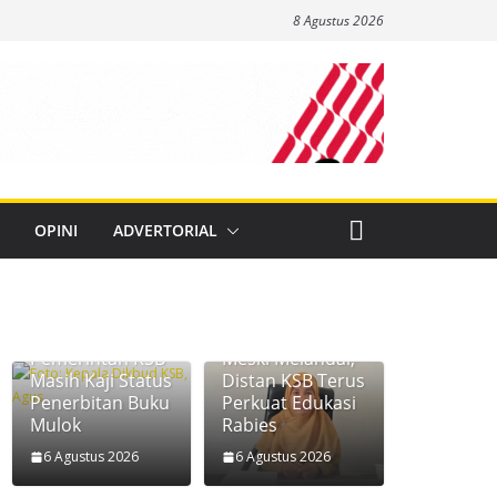
8 Agustus 2026
OPINI
ADVERTORIAL
Pemerintah KSB
Meski Melandai,
Masih Kaji Status
Distan KSB Terus
Penerbitan Buku
Perkuat Edukasi
Mulok
Rabies
6 Agustus 2026
6 Agustus 2026
Disperkim dan
Diskoperindag
DPMPTSP KSB
KSB Tindak