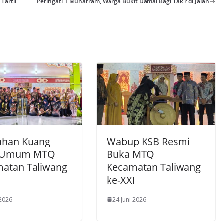
Tartil
Peringati 1 Muharram, Warga Bukit Damai Bagi Takir di Jalan
ahan Kuang
Wabup KSB Resmi
a Umum MTQ
Buka MTQ
atan Taliwang
Kecamatan Taliwang
ke-XXI
 2026
24 Juni 2026