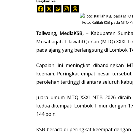
Bagikan ke :
Foto: Kafilah KSB pada
MTQ
Pr
Taliwang
, MediaKSB, –
Kabupaten Sumba
Musabaqah Tilawatil Qur’an (MTQ) XXXI T
pada ajang yang berlangsung di Lombok Te
Capaian ini meningkat dibandingkan 
keenam. Peringkat empat besar tersebu
perolehan tertinggi di antara seluruh ka
Juara umum MTQ XXXI NTB 2026 diraih 
kedua ditempati Lombok Timur dengan 177
144 poin.
KSB berada di peringkat keempat dengan 