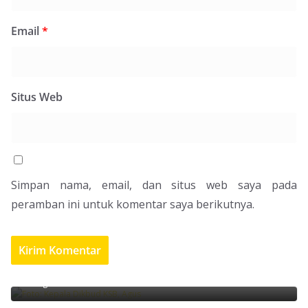
Email
*
Situs Web
Simpan nama, email, dan situs web saya pada
peramban ini untuk komentar saya berikutnya.
Pemerintah KSB Masih Kaji Status Penerbitan
Buku Mulok
6 Agustus 2026
Meski Melandai, Distan KSB Terus Perkuat Edukasi
Rabies