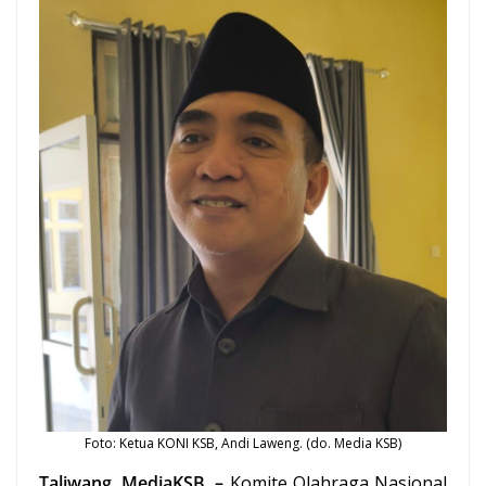
Foto: Ketua
KONI KSB
, Andi Laweng. (do. Media
KSB
)
Taliwang, MediaKSB, –
Komite Olahraga Nasional