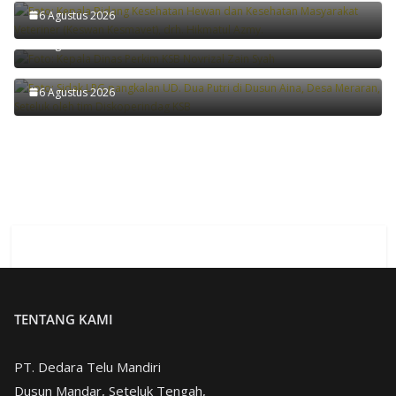
Disperkim dan DPMPTSP KSB Matangkan Layanan
6 Agustus 2026
PBG Gratis
6 Agustus 2026
Diskoperindag KSB Tindak Pangkalan LPG Langgar
Distribusi
6 Agustus 2026
TENTANG KAMI
PT. Dedara Telu Mandiri
Dusun Mandar, Seteluk Tengah,