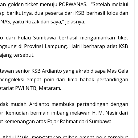
kan golden ticket menuju PORWANAS. “Setelah melalui
p berikutnya, dua peserta dari KSB berhasil lolos dan
S, yaitu Rozak dan saya,” jelasnya.
ino dari Pulau Sumbawa berhasil mengamankan tiket
ung di Provinsi Lampung. Hairil berharap atlet KSB
jang tersebut.
rtawan senior KSB Ardianto yang akrab disapa Mas Gela
 mengoleksi empat poin dari lima babak pertandingan
tariat
PWI NTB, Mataram.
 tidak mudah. Ardianto membuka pertandingan dengan
r, kemudian bermain imbang melawan H. M. Nasir dari
at kemenangan atas Fajar Rahmat dari Sumbawa.
.
Abdul Muis
, mengatakan raihan empat poin tersebut