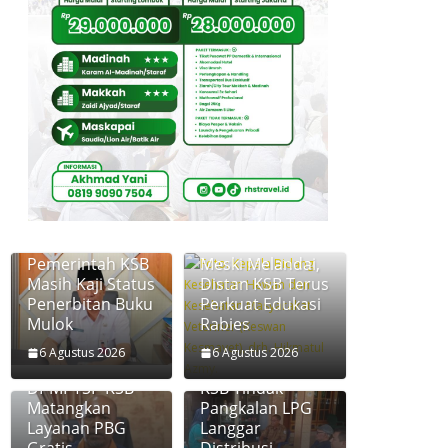
Pemerintah KSB
Meski Melandai,
Masih Kaji Status
Distan KSB Terus
Penerbitan Buku
Perkuat Edukasi
Mulok
Rabies
6 Agustus 2026
6 Agustus 2026
Disperkim dan
Diskoperindag
DPMPTSP KSB
KSB Tindak
Matangkan
Pangkalan LPG
Layanan PBG
Langgar