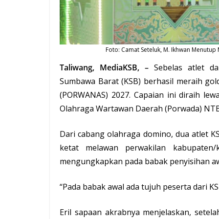
Foto: Camat
Seteluk
, M. Ikhwan Menutup 
Taliwang, MediaKSB, –
Sebelas atlet da
Sumbawa Barat (
KSB
) berhasil meraih go
(PORWANAS) 2027. Capaian ini diraih lew
Olahraga Wartawan Daerah (Porwada) NTB 
Dari cabang olahraga domino, dua atlet KS
ketat melawan perwakilan kabupaten/
mengungkapkan pada babak penyisihan aw
“Pada babak awal ada tujuh peserta dari KS
Eril sapaan akrabnya menjelaskan, setela