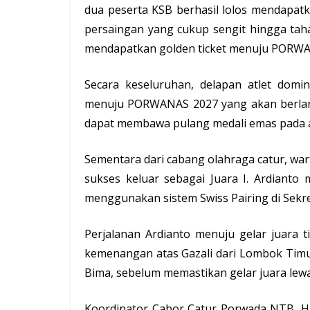
dua peserta KSB berhasil lolos mendapat
persaingan yang cukup sengit hingga taha
mendapatkan golden ticket menuju PORWANA
Secara keseluruhan, delapan atlet dom
menuju PORWANAS 2027 yang akan berlangs
dapat membawa pulang medali emas pada a
Sementara dari cabang olahraga catur, wa
sukses keluar sebagai Juara I. Ardianto
menggunakan sistem Swiss Pairing di
Sekre
Perjalanan Ardianto menuju gelar juara
kemenangan atas Gazali dari Lombok Timu
Bima, sebelum memastikan gelar juara lew
Koordinator Cabor Catur Porwada NTB, H