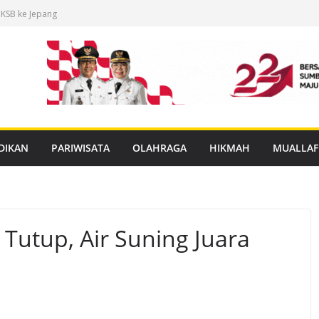
 KSB ke Jepang
an Buku Mulok
dukasi Rabies
anan PBG Gratis
nggar Distribusi
DIKAN
PARIWISATA
OLAHRAGA
HIKMAH
MUALLAF
Tutup, Air Suning Juara