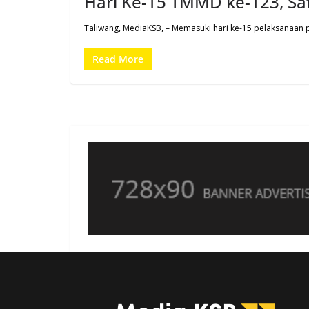
Hari Ke-15 TMMD ke-123, Sa
Taliwang, MediaKSB, – Memasuki hari ke-15 pelaksana
Read More