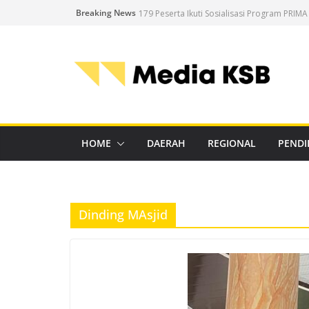
Skip
Breaking News
179 Peserta Ikuti Sosialisasi Program PRIMA
to
Pemerintah KSB Masih Kaji Status Penerbit
content
Meski Melandai, Distan KSB Terus Perkuat E
Disperkim dan DPMPTSP KSB Matangkan Lay
Diskoperindag KSB Tindak Pangkalan LPG La
HOME
DAERAH
REGIONAL
PENDI
Dinding MAsjid