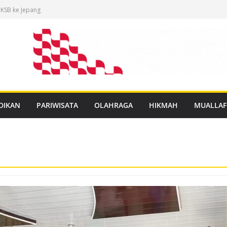
 KSB ke Jepang
an Buku Mulok
dukasi Rabies
anan PBG Gratis
nggar Distribusi
DIKAN
PARIWISATA
OLAHRAGA
HIKMAH
MUALLAF