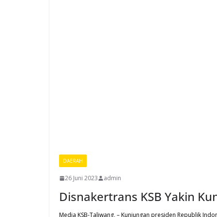
DAERAH
26 Juni 2023
admin
Disnakertrans KSB Yakin K
Media KSB-Taliwang, – Kunjungan presiden Republik Indo