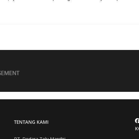
TENTANG KAMI
K
PT. Dedara Telu Mandiri