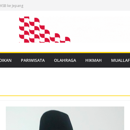
 KSB ke Jepang
an Buku Mulok
dukasi Rabies
anan PBG Gratis
nggar Distribusi
DIKAN
PARIWISATA
OLAHRAGA
HIKMAH
MUALLAF