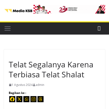
Skip
to
content
Telat Segalanya Karena
Terbiasa Telat Shalat
1 Agustus 2024
admin
Bagikan ke :