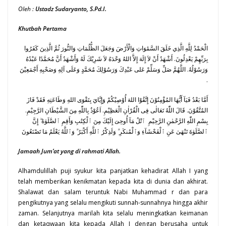
Oleh :
Ustadz Sudaryanto, S.Pd.I.
Khutbah Pertama
الْحَمْدُ لِلَّهِ الَّذِي خَلَقَ السَّمَٰوَاتِ وَالْأَرْضَ وَجَعَلَ الظُّلُمَاتِ وَالنُّورَ ثُمَّ الَّذِينَ كَفَرُوا
بِرَبِّهِمْ يَعْدِلُونَ. أَشْهَدُ أَنْ لاَ إِلَهَ إِلاَّ اللهُ وَحْدَهُ لاَ شَرِيْكَ لَهُ وَأَشْهَدُ أَنَّ مُحَمَّدًا عَبْدُهُ
وَرَسُوْلُهُ. اللَّهُمَّ صَلِّ وَسَلِّمْ عَلى عَبْدِكَ وَرَسُوْلِكَ مُحَمَّدٍ وَعَلَى آلِهِ وَصَحْبِهِ أَجْمَعِيْنَ
.
أَمَّا بَعْدُ فَيَآ أَيُّهَا المُؤْمِنُوْنَ إِتَّقُوْا اللهَ أُوْصِيْكُمْ وَإِيَّايَ بِتَقْوَى اللهِ وَطَاعَتِهِ فَقَدْ فَازَ
المُتَّقُوْنَ. قَالَ اللّٰهُ تَعَالٰى فِى الْقُرْاٰنِ الْعَظِيْمِ. اَعُوْذُ بِاللّٰهِ مِنَ الشَّيْطَانِ الرَّجِيْمِ.
بِسْمِ اللّٰهِ الرَّحْمٰنِ الرَّحِيْمِ ٱتْلُ مَآ أُوحِىَ إِلَيْكَ مِنَ ٱلْكِتَٰبِ وَأَقِمِ ٱلصَّلَوٰةَ ۖ إِنَّ
ٱلصَّلَوٰةَ تَنْهَىٰ عَنِ ٱلْفَحْشَآءِ وَٱلْمُنكَرِ ۗ وَلَذِكْرُ ٱللَّهِ أَكْبَرُ ۗ وَٱللَّهُ يَعْلَمُ مَا تَصْنَعُونَ
Jamaah Jum’at yang di rahmati Allah.
Alhamdulillah puji syukur kita panjatkan kehadirat Allah
I
yang
telah memberikan kenikmatan kepada kita di dunia dan akhirat.
Shalawat dan salam teruntuk Nabi Muhammad
r
dan para
pengikutnya yang selalu mengikuti sunnah-sunnahnya hingga akhir
zaman. Selanjutnya marilah kita selalu meningkatkan keimanan
dan ketaqwaan kita kepada Allah I dengan berusaha untuk