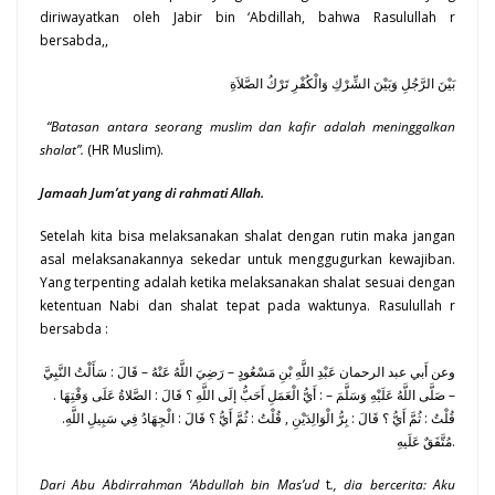
diriwayatkan oleh Jabir bin ‘Abdillah, bahwa Rasulullah r
bersabda,,
بَيْنَ الرَّجُلِ وَبَيْنَ الشِّرْكِ وَالْكُفْرِ تَرْكُ الصَّلاَةِ
“Batasan antara seorang muslim dan kafir adalah meninggalkan
shalat”.
(HR Muslim).
Jamaah Jum’at yang di rahmati Allah.
Setelah kita bisa melaksanakan shalat dengan rutin maka jangan
asal melaksanakannya sekedar untuk menggugurkan kewajiban.
Yang terpenting adalah ketika melaksanakan shalat sesuai dengan
ketentuan Nabi dan shalat tepat pada waktunya. Rasulullah r
bersabda :
وعن أَبي عبد الرحمان عَبْدِ اللَّهِ بْنِ مَسْعُودٍ – رَضِيَ اللَّهُ عَنْهُ – قَالَ : سَأَلْتُ النَّبِيَّ
– صَلَّى اللَّهُ عَلَيْهِ وَسَلَّمَ – : أَيُّ الْعَمَلِ أَحَبُّ إلَى اللَّهِ ؟ قَالَ : الصَّلاةُ عَلَى وَقْتِهَا .
قُلْتُ : ثُمَّ أَيُّ ؟ قَالَ : بِرُّ الْوَالِدَيْنِ , قُلْتُ : ثُمَّ أَيُّ ؟ قَالَ : الْجِهَادُ فِي سَبِيلِ اللَّهِ.
مُتَّفَقٌ عَلَيهِ.
Dari Abu Abdirrahman ‘Abdullah bin Mas’ud
t
., dia bercerita: Aku