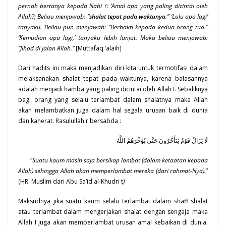
pernah bertanya kepada Nabi
r
: ‘Amal apa yang paling dicintai oleh
Allah?; Beliau menjawab: “
shalat tepat pada waktunya
.” ‘Lalu apa lagi’
tanyaku. Beliau pun menjawab: “Berbakti kepada kedua orang tua.”
‘Kemudian apa lagi,’ tanyaku lebih lanjut. Maka beliau menjawab:
“Jihad di jalan Allah.”
[Muttafaq ‘alaih]
Dari hadits ini maka menjadikan diri kita untuk termotifasi dalam
melaksanakan shalat tepat pada waktunya, karena balasannya
adalah menjadi hamba yang paling dicintai oleh Allah I. Sebaliknya
bagi orang yang selalu terlambat dalam shalatnya maka Allah
akan melambatkan juga dalam hal segala urusan baik di dunia
dan kaherat. Rasulullah r bersabda :
لَا يَزَالُ قَوْمٌ يَتَأَخَّرُونَ حَتَّى يُؤَخِّرَهُمْ اللَّهُ
“
Suatu kaum masih saja bersikap lambat (dalam ketaatan kepada
Allah) sehingga Allah akan memperlambat mereka (dari rahmat-Nya).
”
(HR. Muslim dari Abu Sa’id al-Khudri
t
)
Maksudnya jika suatu kaum selalu terlambat dalam shaff shalat
atau terlambat dalam mengerjakan shalat dengan sengaja maka
Allah I juga akan memperlambat urusan amal kebaikan di dunia.