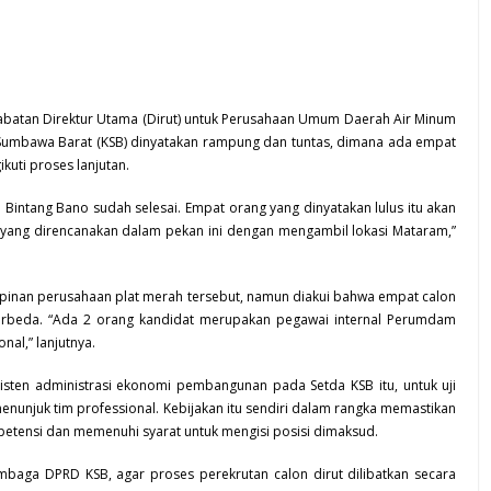
n jabatan Direktur Utama (Dirut) untuk Perusahaan Umum Daerah Air Minum
Sumbawa Barat (
KSB
) dinyatakan rampung dan tuntas, dimana ada empat
uti proses lanjutan.
 Bintang Bano sudah selesai. Empat orang yang dinyatakan lulus itu akan
n yang direncanakan dalam pekan ini dengan mengambil lokasi Mataram,”
mpinan perusahaan plat merah tersebut, namun diakui bahwa empat calon
berbeda. “Ada 2 orang kandidat merupakan pegawai internal Perumdam
nal,” lanjutnya.
isten administrasi ekonomi pembangunan pada Setda KSB itu, untuk uji
enunjuk tim professional. Kebijakan itu sendiri dalam rangka memastikan
mpetensi dan memenuhi syarat untuk mengisi posisi dimaksud.
lembaga
DPRD KSB
, agar proses perekrutan calon dirut dilibatkan secara