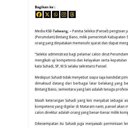
Bagikan ke :
Media KSB-
Taliwang, –
Panitia Seleksi (Pansel) pengisia
(Perumdam) Bintang Bano, milik pemerintah Kabupaten 
orang yang dinyatakan memenuhi syarat dan dapat mengik
“Seleksi administrasi bagi pelamar calon dirut Perumdam
mengikuti uji kompetensi dan kelayakan serta kepatuta
kata Suhadi, SP, M.Si selaku sekretaris Pansel.
Meskipun Suhadi tidak menyebut siapa saja kandidat pi
dimaksud datang dari berbagai latar belakang yang 
Bintang Bano, sementara yang lain adalah tenaga profesio
Masih keterangan Suhadi yang kini menjabat sebagai as
kompetensi yang digelar di Mataram nanti, pansel akan m
calon direktur adalah orang yang benar-benar miliki ko
Dikesempatan itu Suhadi juga menjawab permintaan 