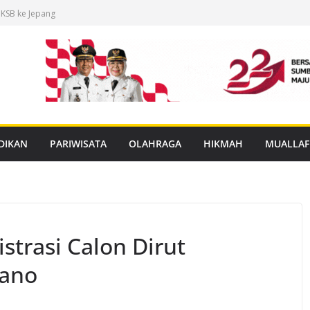
 KSB ke Jepang
an Buku Mulok
dukasi Rabies
anan PBG Gratis
nggar Distribusi
DIKAN
PARIWISATA
OLAHRAGA
HIKMAH
MUALLAF
strasi Calon Dirut
ano