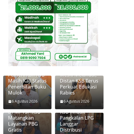
Pemerintah KSB
Meski Melandai,
Masih Kaji Status
Distan KSB Terus
Penerbitan Buku
Perkuat Edukasi
Mulok
Rabies
6 Agustus 2026
6 Agustus 2026
Disperkim dan
Diskoperindag
DPMPTSP KSB
KSB Tindak
Matangkan
Pangkalan LPG
Layanan PBG
Langgar
Gratis
Distribusi