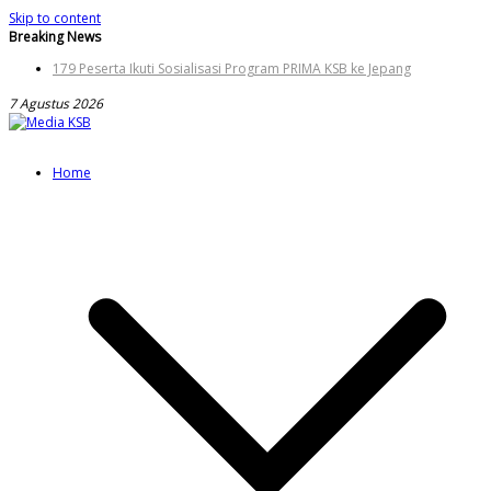
Skip to content
Breaking News
179 Peserta Ikuti Sosialisasi Program PRIMA KSB ke Jepang
Pemerintah KSB Masih Kaji Status Penerbitan Buku Mulok
7 Agustus 2026
Meski Melandai, Distan KSB Terus Perkuat Edukasi Rabies
Disperkim dan DPMPTSP KSB Matangkan Layanan PBG Gratis
Diskoperindag KSB Tindak Pangkalan LPG Langgar Distribusi
Home