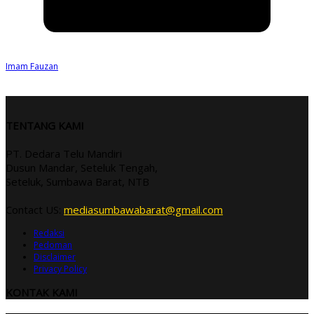
Imam Fauzan
TENTANG KAMI
PT. Dedara Telu Mandiri
Dusun Mandar, Seteluk Tengah,
Seteluk, Sumbawa Barat, NTB
Contact US:
mediasumbawabarat@gmail.com
Redaksi
Pedoman
Disclaimer
Privacy Policy
KONTAK KAMI