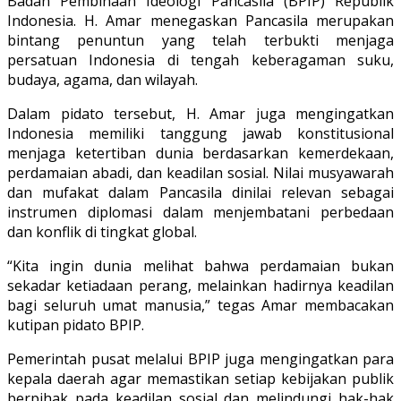
Badan Pembinaan Ideologi Pancasila (BPIP) Republik
Indonesia. H. Amar menegaskan Pancasila merupakan
bintang penuntun yang telah terbukti menjaga
persatuan Indonesia di tengah keberagaman suku,
budaya, agama, dan wilayah.
Dalam pidato tersebut, H. Amar juga mengingatkan
Indonesia memiliki tanggung jawab konstitusional
menjaga ketertiban dunia berdasarkan kemerdekaan,
perdamaian abadi, dan keadilan sosial. Nilai musyawarah
dan mufakat dalam Pancasila dinilai relevan sebagai
instrumen diplomasi dalam menjembatani perbedaan
dan konflik di tingkat global.
“Kita ingin dunia melihat bahwa perdamaian bukan
sekadar ketiadaan perang, melainkan hadirnya keadilan
bagi seluruh umat manusia,” tegas Amar membacakan
kutipan pidato BPIP.
Pemerintah pusat melalui BPIP juga mengingatkan para
kepala daerah agar memastikan setiap kebijakan publik
berpihak pada keadilan sosial dan melindungi hak-hak