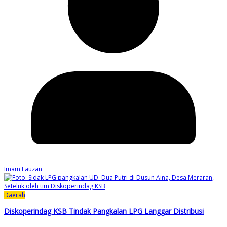
Imam Fauzan
Daerah
Diskoperindag KSB Tindak Pangkalan LPG Langgar Distribusi