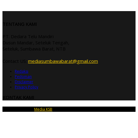
TENTANG KAMI
PT. Dedara Telu Mandiri
Dusun Mandar, Seteluk Tengah,
Seteluk, Sumbawa Barat, NTB
Contact US:
mediasumbawabarat@gmail.com
Redaksi
Pedoman
Disclaimer
Privacy Policy
KONTAK KAMI
Copyright © 2026
Media KSB
| PT Dedara Telu Mandiri