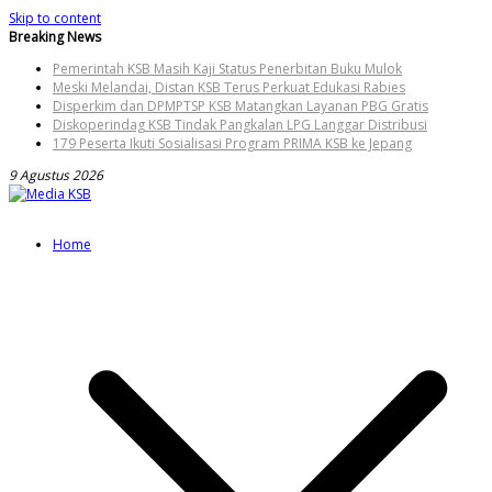
Skip to content
Breaking News
Pemerintah KSB Masih Kaji Status Penerbitan Buku Mulok
Meski Melandai, Distan KSB Terus Perkuat Edukasi Rabies
Disperkim dan DPMPTSP KSB Matangkan Layanan PBG Gratis
Diskoperindag KSB Tindak Pangkalan LPG Langgar Distribusi
179 Peserta Ikuti Sosialisasi Program PRIMA KSB ke Jepang
9 Agustus 2026
Home