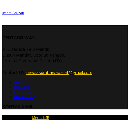
Imam Fauzan
TENTANG KAMI
PT. Dedara Telu Mandiri
Dusun Mandar, Seteluk Tengah,
Seteluk, Sumbawa Barat, NTB
Contact US:
mediasumbawabarat@gmail.com
Redaksi
Pedoman
Disclaimer
Privacy Policy
KONTAK KAMI
Copyright © 2026
Media KSB
| PT Dedara Telu Mandiri