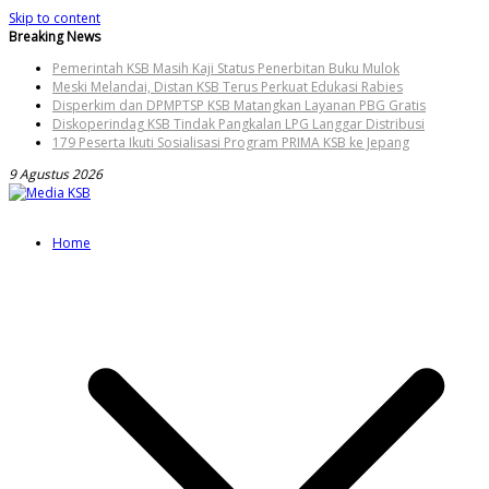
Skip to content
Breaking News
Pemerintah KSB Masih Kaji Status Penerbitan Buku Mulok
Meski Melandai, Distan KSB Terus Perkuat Edukasi Rabies
Disperkim dan DPMPTSP KSB Matangkan Layanan PBG Gratis
Diskoperindag KSB Tindak Pangkalan LPG Langgar Distribusi
179 Peserta Ikuti Sosialisasi Program PRIMA KSB ke Jepang
9 Agustus 2026
Home