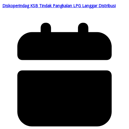
Diskoperindag KSB Tindak Pangkalan LPG Langgar Distribusi