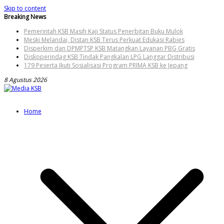
Skip to content
Breaking News
Pemerintah KSB Masih Kaji Status Penerbitan Buku Mulok
Meski Melandai, Distan KSB Terus Perkuat Edukasi Rabies
Disperkim dan DPMPTSP KSB Matangkan Layanan PBG Gratis
Diskoperindag KSB Tindak Pangkalan LPG Langgar Distribusi
179 Peserta Ikuti Sosialisasi Program PRIMA KSB ke Jepang
8 Agustus 2026
Home