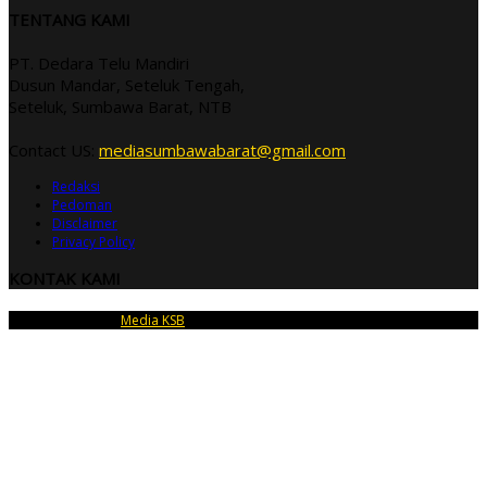
TENTANG KAMI
PT. Dedara Telu Mandiri
Dusun Mandar, Seteluk Tengah,
Seteluk, Sumbawa Barat, NTB
Contact US:
mediasumbawabarat@gmail.com
Redaksi
Pedoman
Disclaimer
Privacy Policy
KONTAK KAMI
Copyright © 2026
Media KSB
| PT Dedara Telu Mandiri