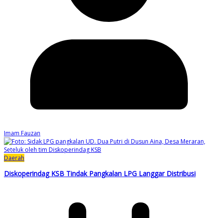
Imam Fauzan
Daerah
Diskoperindag KSB Tindak Pangkalan LPG Langgar Distribusi