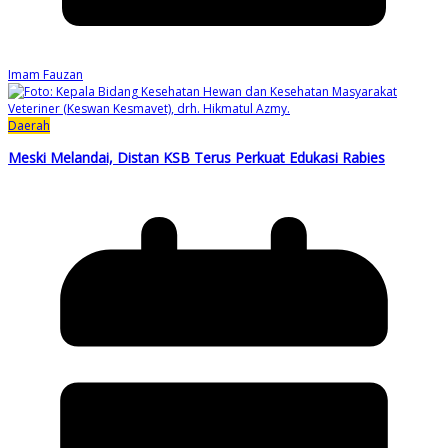
Imam Fauzan
Daerah
Meski Melandai, Distan KSB Terus Perkuat Edukasi Rabies