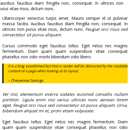
aucibus faucibus diam fringilla non, consequat. In ultrices non
urus vitae risus, dictum nunc.
Ullamcorper senectus turpis amet. Mauris semper id ut pulvinar
massa facilisi. Aucibus faucibus diam fringilla non, consequat. In
ultrices non purus vitae risus, dictum nunc.
Feugiat orci risus sed
consectetur sit purus aliquam.
Cursus commodo eget faucibus tellus. Eget netus nec magnis
fermentum. Diam quam quam suspendisse vitae consequat
phasellus non odio morbi bibendum odio libero.
It is a long established fact that a reader will be distracted by the readable
content of a page when looking at its layout.
– Cheyenne George
Vel nisl, elementum viverra sodales euismod convallis nullam
porttitor. Ligula enim nisi varius ultrices nunc aenean lorem
eget. Feugiat orci risus sed consectetur sit purus aliquam. Urna,
bibendum aliquet mi et, proin etiam vulputate.
Eget faucibus tellus. Eget netus nec magnis fermentum. Diam
quam quam suspendisse vitae consequat phasellus non odio