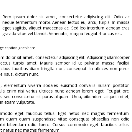
Rem ipsum dolor sit amet, consectetur adipiscing elit. Odio ac
neque fermentum morbi. Aenean lectus eu, arcu, turpis. In massa
eget sagittis, aliquet maecenas ac. Sed leo interdum aenean cras
gravida vitae vel blandit. Venenatis, magna feugiat rhoncus est.
ge caption goes here
m dolor sit amet, consectetur adipiscing elit. Adipiscing ullamcorper
ectus turpis amet. Mauris semper id ut pulvinar massa facilisi.
cibus faucibus diam fringilla non, consequat. In ultrices non purus
ae risus, dictum nunc.
l, elementum viverra sodales euismod convallis nullam porttitor.
ula enim nisi varius ultrices nunc aenean lorem eget. Feugiat orci
us sed consectetur sit purus aliquam. Urna, bibendum aliquet mi et,
in etiam vulputate.
modo eget faucibus tellus. Eget netus nec magnis fermentum.
am quam quam suspendisse vitae consequat phasellus non odio
bi bibendum odio libero. Cursus commodo eget faucibus tellus.
t netus nec magnis fermentum.