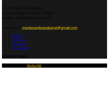
PT. Dedara Telu Mandiri
Dusun Mandar, Seteluk Tengah,
Seteluk, Sumbawa Barat, NTB
Contact US:
mediasumbawabarat@gmail.com
Redaksi
Pedoman
Disclaimer
Privacy Policy
KONTAK KAMI
Copyright © 2026
Media KSB
| PT Dedara Telu Mandiri