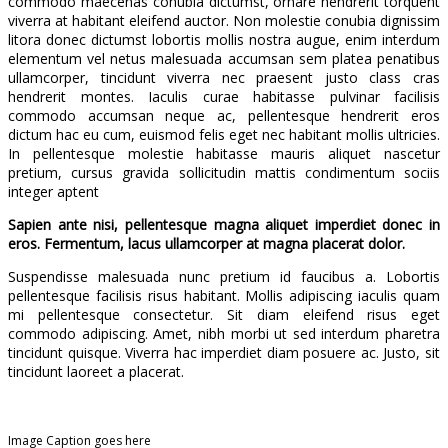
commodo maecenas conubia dictumst, ornare hendrerit torquent
viverra at habitant eleifend auctor. Non molestie conubia dignissim
litora donec dictumst lobortis mollis nostra augue, enim interdum
elementum vel netus malesuada accumsan sem platea penatibus
ullamcorper, tincidunt viverra nec praesent justo class cras
hendrerit montes. Iaculis curae habitasse pulvinar facilisis
commodo accumsan neque ac, pellentesque hendrerit eros
dictum hac eu cum, euismod felis eget nec habitant mollis ultricies.
In pellentesque molestie habitasse mauris aliquet nascetur
pretium, cursus gravida sollicitudin mattis condimentum sociis
integer aptent
Sapien ante nisi, pellentesque magna aliquet imperdiet donec in
eros. Fermentum, lacus ullamcorper at magna placerat dolor.
Suspendisse malesuada nunc pretium id faucibus a. Lobortis
pellentesque facilisis risus habitant. Mollis adipiscing iaculis quam
mi pellentesque consectetur. Sit diam eleifend risus eget
commodo adipiscing. Amet, nibh morbi ut sed interdum pharetra
tincidunt quisque. Viverra hac imperdiet diam posuere ac. Justo, sit
tincidunt laoreet a placerat.
Image Caption goes here