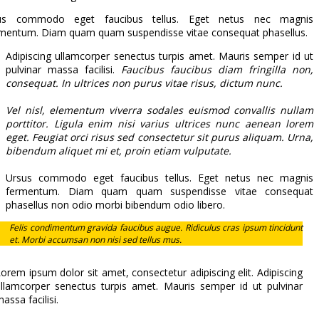
us commodo eget faucibus tellus. Eget netus nec magnis
mentum. Diam quam quam suspendisse vitae consequat phasellus.
Adipiscing ullamcorper senectus turpis amet. Mauris semper id ut
pulvinar massa facilisi.
Faucibus faucibus diam fringilla non,
consequat. In ultrices non purus vitae risus, dictum nunc.
Vel nisl, elementum viverra sodales euismod convallis nullam
porttitor. Ligula enim nisi varius ultrices nunc aenean lorem
eget. Feugiat orci risus sed consectetur sit purus aliquam. Urna,
bibendum aliquet mi et, proin etiam vulputate.
Ursus commodo eget faucibus tellus. Eget netus nec magnis
fermentum. Diam quam quam suspendisse vitae consequat
phasellus non odio morbi bibendum odio libero.
Felis condimentum gravida faucibus augue. Ridiculus cras ipsum tincidunt
et. Morbi accumsan non nisi sed tellus mus.
orem ipsum dolor sit amet, consectetur adipiscing elit. Adipiscing
llamcorper senectus turpis amet. Mauris semper id ut pulvinar
assa facilisi.