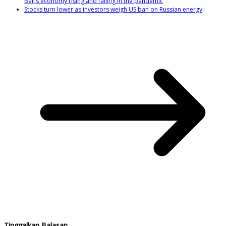
Bali’s economy rising and falling in the pandemic
Stocks turn lower as investors weigh US ban on Russian energy
Tinggalkan Balasan