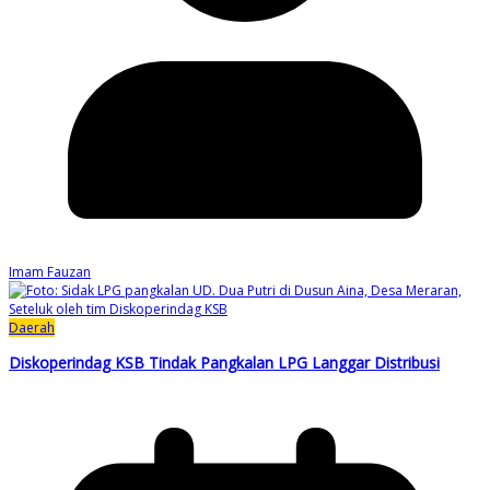
Imam Fauzan
Daerah
Diskoperindag KSB Tindak Pangkalan LPG Langgar Distribusi