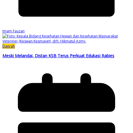
Imam Fauzan
Daerah
Meski Melandai, Distan KSB Terus Perkuat Edukasi Rabies