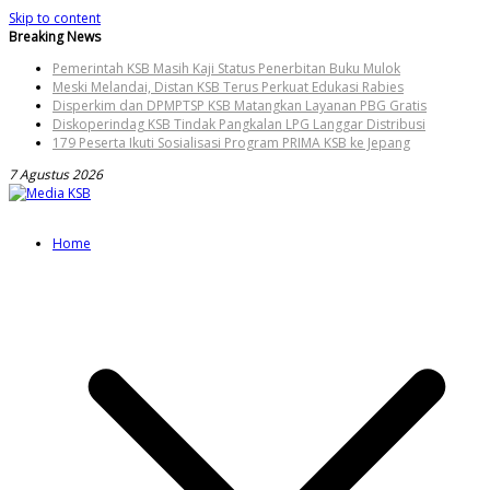
Skip to content
Breaking News
Pemerintah KSB Masih Kaji Status Penerbitan Buku Mulok
Meski Melandai, Distan KSB Terus Perkuat Edukasi Rabies
Disperkim dan DPMPTSP KSB Matangkan Layanan PBG Gratis
Diskoperindag KSB Tindak Pangkalan LPG Langgar Distribusi
179 Peserta Ikuti Sosialisasi Program PRIMA KSB ke Jepang
7 Agustus 2026
Home