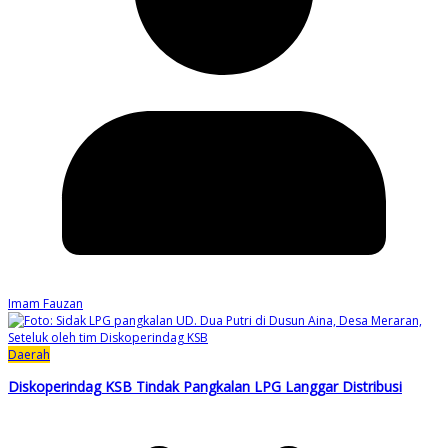
Imam Fauzan
Daerah
Diskoperindag KSB Tindak Pangkalan LPG Langgar Distribusi