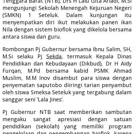
Tenggara Barat (NTB), Drs H Lalu Gita Ariadi, M.Si
mengunjungi Sekolah Menengah Kejuruan Negeri
(SMKN) 1 Seteluk. Dalam kunjungan itu
menyempatkan diri ikut melakukan panen ikan
Nila dengan sistem bioflok yang dikelola bersama
antara siswa dan guru.
Rombongan Pj Gubernur bersama Ibnu Salim, SH,
M.Si selaku Pj
Sekda
, termasuk Kepala Dinas
Pendidikan dan Kebudayaan (Dikbud), Dr H Aidy
Furqan, M.Pd bersama kabid PSMK Ahmad
Muslim, M.M Inov disambut para siswa dengan
penyematan saputobo diiringi tarian penyambut
oleh siswa Smeksa Seteluk yang tergabung dalam
sanggar seni ‘Lala Jines’.
Pj Gubernur NTB saat memberikan sambutan
mengaku sangat apresiasi dengan satuan
pendidikan (sekolah) yang memiliki program
pengelolaan dan pengembangan bioflok, karena