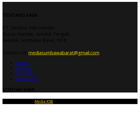
TENTANG KAMI
PT. Dedara Telu Mandiri
Dusun Mandar, Seteluk Tengah,
Seteluk, Sumbawa Barat, NTB
Contact US:
mediasumbawabarat@gmail.com
Redaksi
Pedoman
Disclaimer
Privacy Policy
KONTAK KAMI
Copyright © 2026
Media KSB
| PT Dedara Telu Mandiri