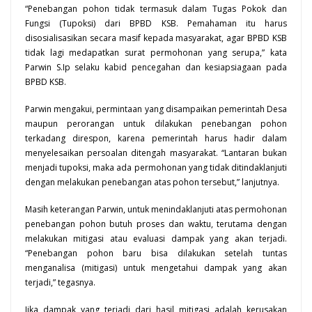
“Penebangan pohon tidak termasuk dalam Tugas Pokok dan
Fungsi (Tupoksi) dari
BPBD KSB
. Pemahaman itu harus
disosialisasikan secara masif kepada masyarakat, agar BPBD KSB
tidak lagi medapatkan surat permohonan yang serupa,” kata
Parwin S.Ip selaku kabid pencegahan dan kesiapsiagaan pada
BPBD KSB.
Parwin mengakui, permintaan yang disampaikan pemerintah
Desa
maupun perorangan untuk dilakukan penebangan pohon
terkadang direspon, karena pemerintah harus hadir dalam
menyelesaikan persoalan ditengah masyarakat. “Lantaran bukan
menjadi tupoksi, maka ada permohonan yang tidak ditindaklanjuti
dengan melakukan penebangan atas pohon tersebut,” lanjutnya.
Masih keterangan Parwin, untuk menindaklanjuti atas permohonan
penebangan pohon butuh proses dan waktu, terutama dengan
melakukan mitigasi atau evaluasi dampak yang akan terjadi.
“Penebangan pohon baru bisa dilakukan setelah tuntas
menganalisa (mitigasi) untuk mengetahui dampak yang akan
terjadi,” tegasnya.
Jika dampak yang terjadi dari hasil mitigasi adalah kerusakan