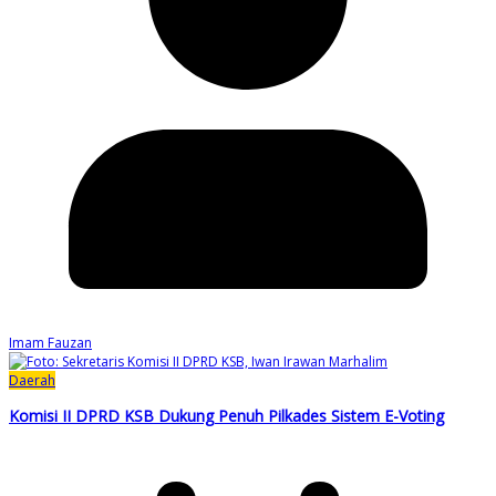
Imam Fauzan
Daerah
Komisi II DPRD KSB Dukung Penuh Pilkades Sistem E-Voting