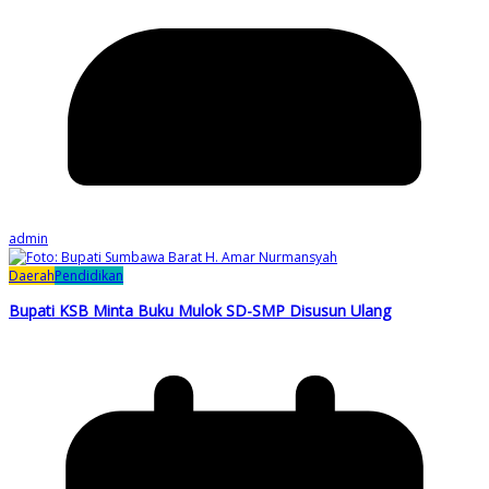
admin
Daerah
Pendidikan
Bupati KSB Minta Buku Mulok SD-SMP Disusun Ulang