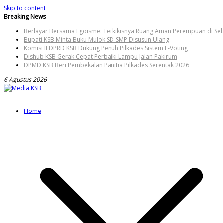
Skip to content
Breaking News
Berlayar Bersama Egoisme: Terkikisnya Ruang Aman Perempuan di Sela
Bupati KSB Minta Buku Mulok SD-SMP Disusun Ulang
Komisi II DPRD KSB Dukung Penuh Pilkades Sistem E-Voting
Dishub KSB Gerak Cepat Perbaiki Lampu Jalan Pakirum
DPMD KSB Beri Pembekalan Panitia Pilkades Serentak 2026
6 Agustus 2026
Home