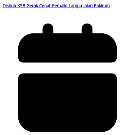
Dishub KSB Gerak Cepat Perbaiki Lampu Jalan Pakirum