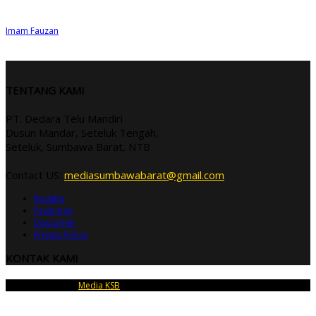
Imam Fauzan
TENTANG KAMI
PT. Dedara Telu Mandiri
Dusun Mandar, Seteluk Tengah,
Seteluk, Sumbawa Barat, NTB
Contact US:
mediasumbawabarat@gmail.com
Redaksi
Pedoman
Disclaimer
Privacy Policy
KONTAK KAMI
Copyright © 2026
Media KSB
| PT Dedara Telu Mandiri