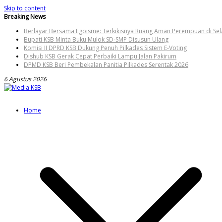
Skip to content
Breaking News
Berlayar Bersama Egoisme: Terkikisnya Ruang Aman Perempuan di Sela
Bupati KSB Minta Buku Mulok SD-SMP Disusun Ulang
Komisi II DPRD KSB Dukung Penuh Pilkades Sistem E-Voting
Dishub KSB Gerak Cepat Perbaiki Lampu Jalan Pakirum
DPMD KSB Beri Pembekalan Panitia Pilkades Serentak 2026
6 Agustus 2026
Home