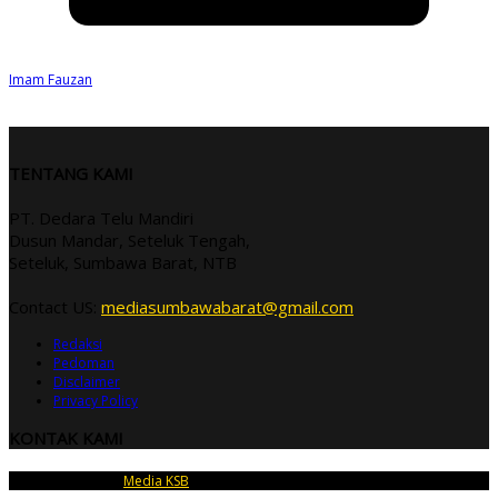
Imam Fauzan
TENTANG KAMI
PT. Dedara Telu Mandiri
Dusun Mandar, Seteluk Tengah,
Seteluk, Sumbawa Barat, NTB
Contact US:
mediasumbawabarat@gmail.com
Redaksi
Pedoman
Disclaimer
Privacy Policy
KONTAK KAMI
Copyright © 2026
Media KSB
| PT Dedara Telu Mandiri