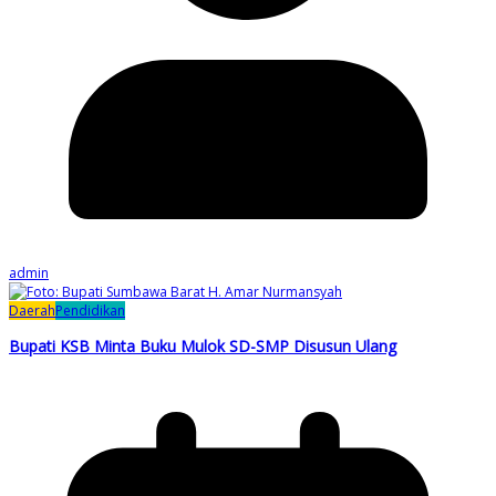
admin
Daerah
Pendidikan
Bupati KSB Minta Buku Mulok SD-SMP Disusun Ulang