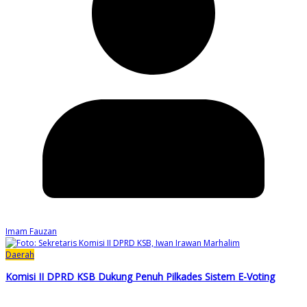
Imam Fauzan
Daerah
Komisi II DPRD KSB Dukung Penuh Pilkades Sistem E-Voting