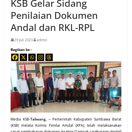
KSB Gelar Sidang
Penilaian Dokumen
Andal dan RKL-RPL
29 Juli 2023
admin
Bagikan ke :
Media KSB-
Taliwang, –
Pemerintah Kabupaten Sumbawa Barat
(
KSB
) melalui Komisi Penilai Amdal (KPA), telah melaksanakan
rapat pembahasan dokumen Analisis Dampak Lingkungan (Andal)