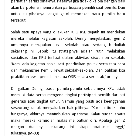
perhatian serius pihaknya. Pasalnya jika tidak dikelola dengan baik
akan berpotensi menurunkan partisipasi pemilih saat pemilu. Dan
untuk itu pihaknya sangat getol mendekati para pemilih baru
tersebut.
Salah satu upaya yang dilakukan KPU KSB sejauh ini mendekati
mereka melalui kegiatan sekolah. Denny menjelaskan, gen Z
umumnya merupakan usia sekolah atau sedang berkuliah
sekarang ini. Sebab itu strateginya adalah rutin melakukan
sosialisasi dan KPU terlibat dalam aktivitas siswa non sekolah.
“Kami ada kegiatan sosialisasi pendidikan politik serta tata cara
dan mekanisme Pemilu lewat sekolah-sekolah. Dan bahkan kita
praktikkan lewat pemilihan ketua OSIS secara serentak,” urainya.
Diingatkan Denny, pada pemilu-pemilu sebelumnya KPU tidak
memiliki data persis mengenai tingkat partisipasi pemilih dari sisi
generasi atau tingkat umur. Namun yang pasti ada keengganan
seseorang untuk menyalurkan hak pilihnya. “Karena tidak tahu
fungsinya, akhirnya menimbulkan apatisme. Kalau sudah apatis
maka mereka kemudian malas melibatkan diri. Apalagi gen Z
dengan dunianya sekarang ini sikap apatisme tinggi,”
tukasnya.
(M-03)