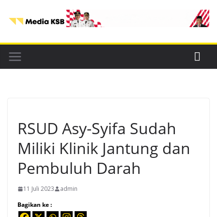
Skip
to
content
RSUD Asy-Syifa Sudah
Miliki Klinik Jantung dan
Pembuluh Darah
11 Juli 2023
admin
Bagikan ke :