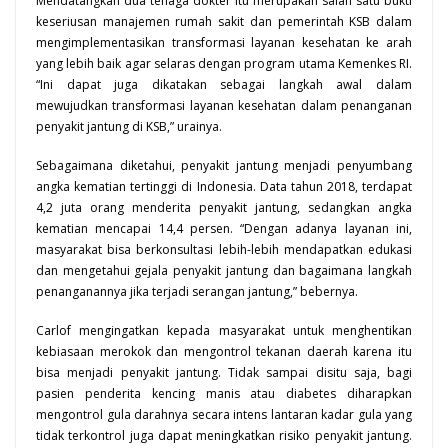
Mendatangkan dua tenaga dokter itu merupakan salah satu bukti
keseriusan manajemen rumah sakit dan
pemerintah KSB
dalam
mengimplementasikan transformasi layanan kesehatan ke arah
yang lebih baik agar selaras dengan program utama Kemenkes RI.
“Ini dapat juga dikatakan sebagai langkah awal dalam
mewujudkan transformasi layanan kesehatan dalam penanganan
penyakit jantung di KSB,” urainya.
Sebagaimana diketahui, penyakit jantung menjadi penyumbang
angka kematian tertinggi di Indonesia. Data tahun 2018, terdapat
4,2 juta orang menderita penyakit jantung, sedangkan angka
kematian mencapai 14,4 persen. “Dengan adanya layanan ini,
masyarakat bisa berkonsultasi lebih-lebih mendapatkan edukasi
dan mengetahui gejala penyakit jantung dan bagaimana langkah
penanganannya jika terjadi serangan jantung,” bebernya.
Carlof mengingatkan kepada masyarakat untuk menghentikan
kebiasaan merokok dan mengontrol tekanan daerah karena itu
bisa menjadi penyakit jantung. Tidak sampai disitu saja, bagi
pasien penderita kencing manis atau diabetes diharapkan
mengontrol gula darahnya secara intens lantaran kadar gula yang
tidak terkontrol juga dapat meningkatkan risiko penyakit jantung.