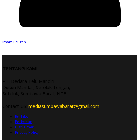
Imam Fauzan
TENTANG KAMI
PT. Dedara Telu Mandiri
Dusun Mandar, Seteluk Tengah,
Seteluk, Sumbawa Barat, NTB
Contact US:
mediasumbawabarat@gmail.com
Redaksi
Pedoman
Disclaimer
Privacy Policy