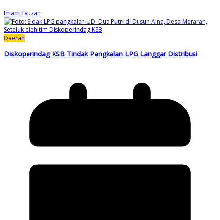
Imam Fauzan
Daerah
Diskoperindag KSB Tindak Pangkalan LPG Langgar Distribusi