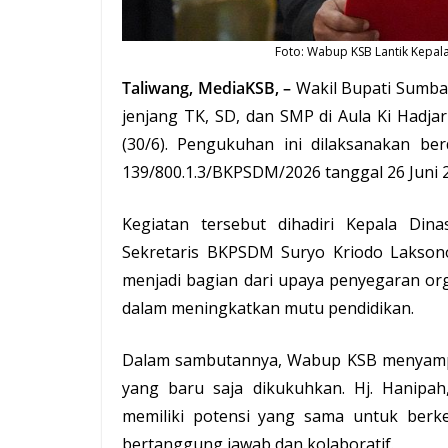
Foto: Wabup KSB Lantik Kepala
Taliwang
, MediaKSB, –
Wakil Bupati Sumba
jenjang TK, SD, dan SMP di Aula Ki Hadj
(30/6). Pengukuhan ini dilaksanakan 
139/800.1.3/BKPSDM/2026 tanggal 26 Juni 
Kegiatan tersebut dihadiri Kepala Di
Sekretaris BKPSDM Suryo Kriodo Laksono
menjadi bagian dari upaya penyegaran or
dalam meningkatkan mutu pendidikan.
Dalam sambutannya, Wabup KSB menyampa
yang baru saja dikukuhkan. Hj. Hanipa
memiliki potensi yang sama untuk ber
bertanggung jawab dan kolaboratif.