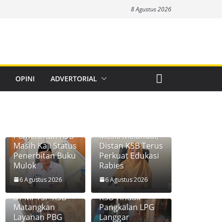
8 Agustus 2026
OPINI
ADVERTORIAL
Pemerintah KSB
Meski Melandai,
Masih Kaji Status
Distan KSB Terus
Penerbitan Buku
Perkuat Edukasi
Mulok
Rabies
6 Agustus 2026
6 Agustus 2026
Disperkim dan
Diskoperindag
DPMPTSP KSB
KSB Tindak
Matangkan
Pangkalan LPG
Layanan PBG
Langgar