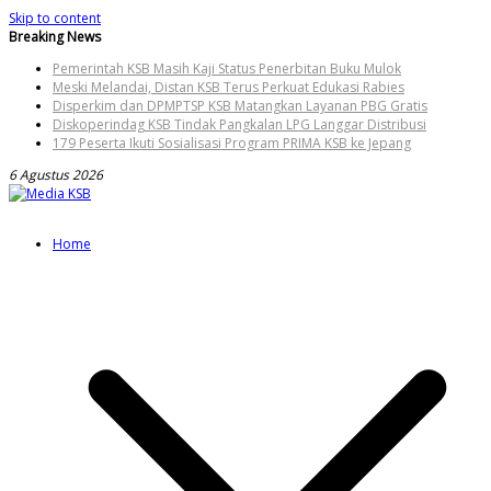
Skip to content
Breaking News
Pemerintah KSB Masih Kaji Status Penerbitan Buku Mulok
Meski Melandai, Distan KSB Terus Perkuat Edukasi Rabies
Disperkim dan DPMPTSP KSB Matangkan Layanan PBG Gratis
Diskoperindag KSB Tindak Pangkalan LPG Langgar Distribusi
179 Peserta Ikuti Sosialisasi Program PRIMA KSB ke Jepang
6 Agustus 2026
Home