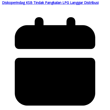
Diskoperindag KSB Tindak Pangkalan LPG Langgar Distribusi