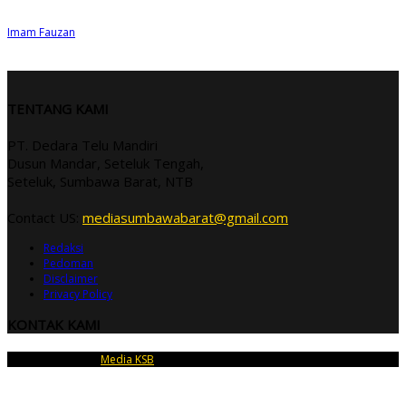
Imam Fauzan
TENTANG KAMI
PT. Dedara Telu Mandiri
Dusun Mandar, Seteluk Tengah,
Seteluk, Sumbawa Barat, NTB
Contact US:
mediasumbawabarat@gmail.com
Redaksi
Pedoman
Disclaimer
Privacy Policy
KONTAK KAMI
Copyright © 2026
Media KSB
| PT Dedara Telu Mandiri