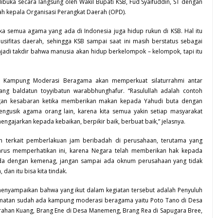
ibuka secara langsung oleh Wakil
Bupati KSB
, Fud Syaifuddin, ST dengan
h kepala Organisasi Perangkat Daerah (OPD).
 semua agama yang ada di Indonesia juga hidup rukun di KSB. Hal itu
sifitas daerah, sehingga KSB sampai saat ini masih berstatus sebagai
enjadi takdir bahwa manusia akan hidup berkelompok – kelompok, tapi itu
g Kampung Moderasi Beragama akan memperkuat silaturrahmi antar
ng baldatun toyyibatun warabbhunghafur. “Rasulullah adalah contoh
gan kesabaran ketika memberikan makan kepada Yahudi buta dengan
mengusik agama orang lain, karena kita semua yakin setiap masyarakat
ajarkan kepada kebaikan, berpikir baik, berbuat baik,” jelasnya.
 terkait pemberlakuan jam beribadah di perusahaan, terutama yang
harus memperhatikan ini, karena Negara telah memberikan hak kepada
mda dengan kemenag, jangan sampai ada oknum perusahaan yang tidak
an itu bisa kita tindak.
enyampaikan bahwa yang ikut dalam kegiatan tersebut adalah Penyuluh
camatan sudah ada kampung moderasi beragama yaitu Poto Tano di Desa
lurahan Kuang, Brang Ene di Desa Manemeng, Brang Rea di Sapugara Bree,