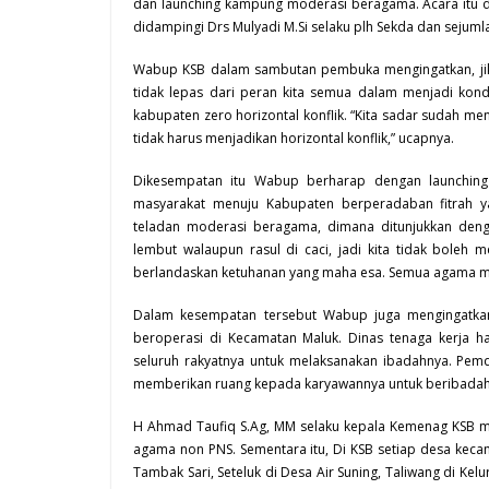
dan launching kampung moderasi beragama. Acara itu d
didampingi Drs Mulyadi M.Si selaku plh
Sekda
dan sejumla
Wabup KSB dalam sambutan pembuka mengingatkan, jika
tidak lepas dari peran kita semua dalam menjadi kondu
kabupaten zero horizontal konflik. “Kita sadar sudah m
tidak harus menjadikan horizontal konflik,” ucapnya.
Dikesempatan itu Wabup berharap dengan launchin
masyarakat menuju Kabupaten berperadaban fitrah ya
teladan moderasi beragama, dimana ditunjukkan den
lembut walaupun rasul di caci, jadi kita tidak boleh 
berlandaskan ketuhanan yang maha esa. Semua agama meng
Dalam kesempatan tersebut Wabup juga mengingatkan
beroperasi di Kecamatan Maluk. Dinas tenaga kerja 
seluruh rakyatnya untuk melaksanakan ibadahnya. Pe
memberikan ruang kepada karyawannya untuk beribadah, d
H Ahmad Taufiq S.Ag, MM selaku kepala Kemenag KSB m
agama non PNS. Sementara itu, Di KSB setiap desa ke
Tambak Sari, Seteluk di Desa
Air Suning
, Taliwang di Ke