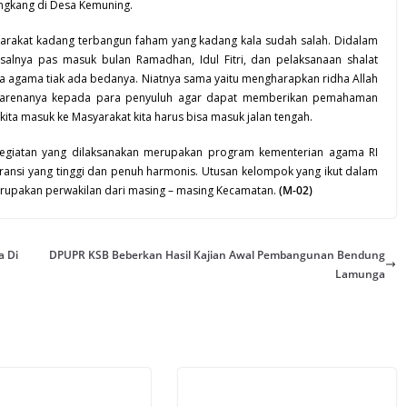
ngkang
di Desa Kemuning.
rakat kadang terbangun faham yang kadang kala sudah salah. Didalam
isalnya pas masuk bulan
Ramadhan
, Idul Fitri, dan pelaksanaan shalat
ua agama tiak ada bedanya. Niatnya sama yaitu mengharapkan ridha Allah
karenanya kepada para penyuluh agar dapat memberikan pemahaman
ita masuk ke Masyarakat kita harus bisa masuk jalan tengah.
, kegiatan yang dilaksanakan merupakan program kementerian agama RI
ransi yang tinggi dan penuh harmonis. Utusan kelompok yang ikut dalam
upakan perwakilan dari masing – masing Kecamatan.
(M-02)
a Di
DPUPR KSB Beberkan Hasil Kajian Awal Pembangunan Bendung
Lamunga