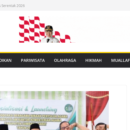
s Serentak 2026
uang Aman Perempuan di
un Ulang
istem E-Voting
lan Pakirum
DIKAN
PARIWISATA
OLAHRAGA
HIKMAH
MUALLAF