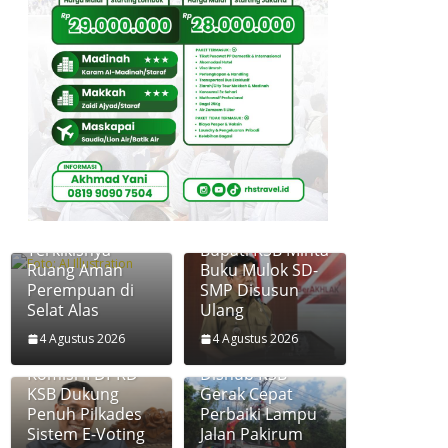
Berlayar
Bersama
Egoisme:
Terkikisnya
Bupati KSB Minta
Ruang Aman
Buku Mulok SD-
Perempuan di
SMP Disusun
Selat Alas
Ulang
4 Agustus 2026
4 Agustus 2026
Komisi II DPRD
Dishub KSB
KSB Dukung
Gerak Cepat
Penuh Pilkades
Perbaiki Lampu
Sistem E-Voting
Jalan Pakirum