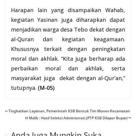
Harapan lain yang disampaikan Wahab,
kegiatan Yasinan juga diharapkan dapat
menjadikan warga desa Tebo dekat dengan
al-Quran dan kegiatan keagamaan.
Khususnya terkait dengan peningkatan
moral dan akhlak. “Kita juga berharap ada
perbaikan moral dan akhlak, serta
masyarakat juga dekat dengan al-Qur’an,”
tutupnya.
(M-05)
Tingkatkan Layanan, Pemerintah KSB Bentuk Tim Monev Kecamatan
H Malik : Hasil Seleksi Administrasi JPTP KSB Dilapor Bupati
Anda Juga Mungkin Suka