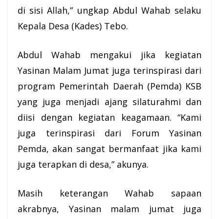
di sisi Allah,” ungkap Abdul Wahab selaku
Kepala Desa (Kades) Tebo.
Abdul Wahab mengakui jika kegiatan
Yasinan Malam Jumat juga terinspirasi dari
program Pemerintah Daerah (Pemda) KSB
yang juga menjadi ajang silaturahmi dan
diisi dengan kegiatan keagamaan. “Kami
juga terinspirasi dari Forum Yasinan
Pemda, akan sangat bermanfaat jika kami
juga terapkan di desa,” akunya.
Masih keterangan Wahab sapaan
akrabnya, Yasinan malam jumat juga