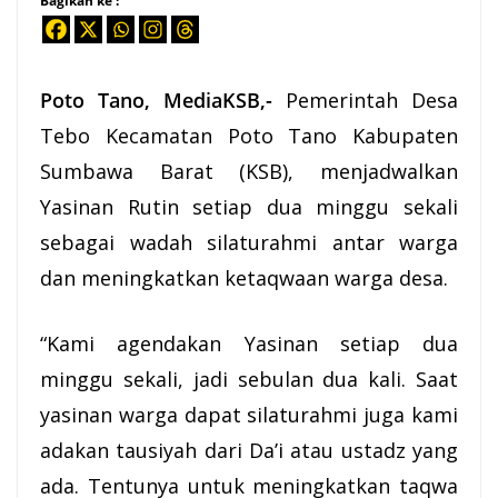
Bagikan ke :
Poto Tano, MediaKSB,-
Pemerintah
Desa
Tebo
Kecamatan Poto Tano Kabupaten
Sumbawa Barat (
KSB
), menjadwalkan
Yasinan Rutin setiap dua minggu sekali
sebagai wadah silaturahmi antar warga
dan meningkatkan ketaqwaan warga desa.
“Kami agendakan Yasinan setiap dua
minggu sekali, jadi sebulan dua kali. Saat
yasinan warga dapat silaturahmi juga kami
adakan tausiyah dari Da’i atau ustadz yang
ada. Tentunya untuk meningkatkan taqwa