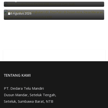
6 Agustus 2026
Diskoperindag KSB Tindak Pangkalan LPG Langgar
Distribusi
6 Agustus 2026
TENTANG KAMI
PT. Dedara Telu Mandiri
Dusun Mandar, Seteluk Tengah,
Seteluk, Sumbawa Barat, NTB