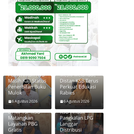
Pemerintah KSB
Meski Melandai,
Masih Kaji Status
Distan KSB Terus
Penerbitan Buku
Perkuat Edukasi
Mulok
Rabies
6 Agustus 2026
6 Agustus 2026
Disperkim dan
Diskoperindag
DPMPTSP KSB
KSB Tindak
Matangkan
Pangkalan LPG
Layanan PBG
Langgar
Gratis
Distribusi