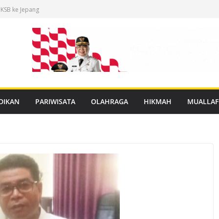
 KSB ke Jepang
an Buku Mulok
dukasi Rabies
anan PBG Gratis
nggar Distribusi
DIKAN
PARIWISATA
OLAHRAGA
HIKMAH
MUALLAF