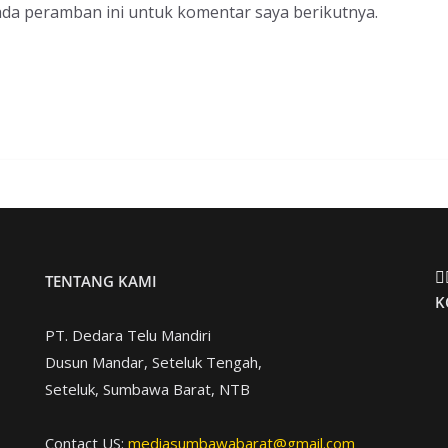
ada peramban ini untuk komentar saya berikutnya.
TENTANG KAMI
K
PT. Dedara Telu Mandiri
Dusun Mandar, Seteluk Tengah,
Seteluk, Sumbawa Barat, NTB
Contact US:
mediasumbawabarat@gmail.com