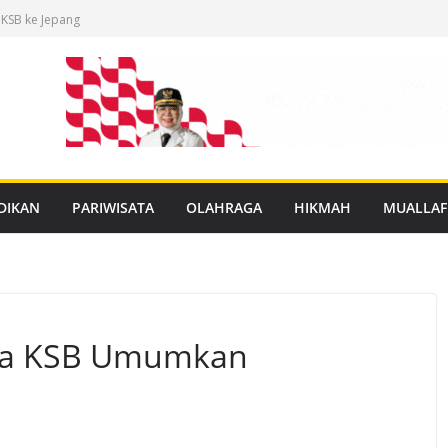
 KSB ke Jepang
an Buku Mulok
dukasi Rabies
anan PBG Gratis
nggar Distribusi
DIKAN
PARIWISATA
OLAHRAGA
HIKMAH
MUALLAF
tina KSB Umumkan