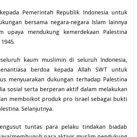
epada Pemerintah Republik Indonesia untuk
ukungan bersama negara-negara Islam lainnya
am upaya mendukung kemerdekaan Palestina
 1945.
eluruh kaum muslimin di seluruh Indonesia,
senantiasa berdoa kepada Allah SWT untuk
erus menyuarakan dukungan terhadap Palestina
a sosial serta berperan aktif dalam melakukan
dan memboikot produk pro Israel sebagai bukti
estina. Selanjutnya.
ngusut tuntas para pelaku tindakan biadab
iaya/membunuh para aktivis muslim pendukung