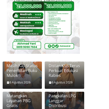
Pemerintah KSB
Meski Melandai,
Masih Kaji Status
Distan KSB Terus
Penerbitan Buku
Perkuat Edukasi
Mulok
Rabies
6 Agustus 2026
6 Agustus 2026
Disperkim dan
Diskoperindag
DPMPTSP KSB
KSB Tindak
Matangkan
Pangkalan LPG
Layanan PBG
Langgar
Gratis
Distribusi